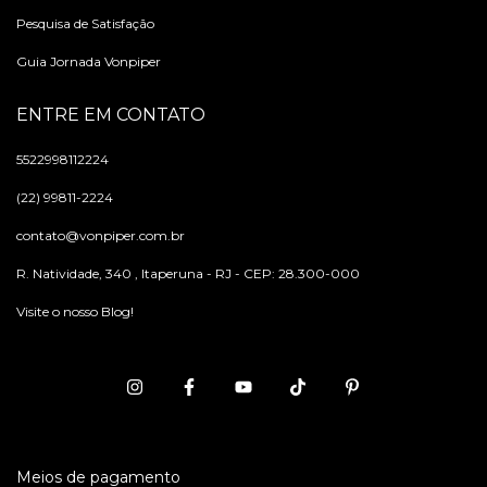
Pesquisa de Satisfação
Guia Jornada Vonpiper
ENTRE EM CONTATO
5522998112224
(22) 99811-2224
contato@vonpiper.com.br
R. Natividade, 340 , Itaperuna - RJ - CEP: 28.300-000
Visite o nosso Blog!
Meios de pagamento