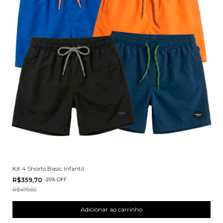
Kit 4 Shorts Basic Infantil
R$359,70
-
25
%
OFF
R$479,60