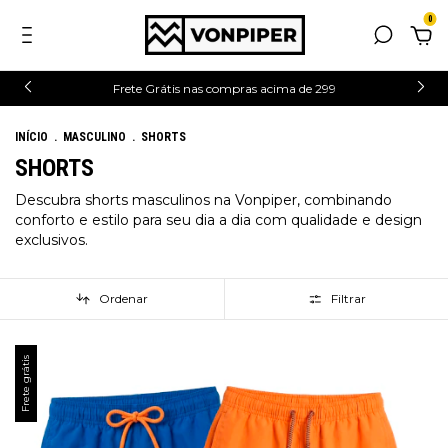
0
Frete Grátis nas compras acima de 299
INÍCIO
.
MASCULINO
.
SHORTS
SHORTS
Descubra shorts masculinos na Vonpiper, combinando
conforto e estilo para seu dia a dia com qualidade e design
exclusivos.
Ordenar
Filtrar
Frete grátis