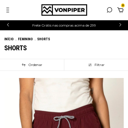
0
Frete Grátis nas compras acima de 299
INÍCIO
.
FEMININO
.
SHORTS
SHORTS
Ordenar
Filtrar