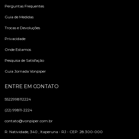
Perguntas Frequentes
Guia de Medidas
Trocas e Devoluções
Privacidade
Onde Estamos
Pesquisa de Satisfação
Guia Jornada Vonpiper
ENTRE EM CONTATO
5522998112224
(22) 99811-2224
contato@vonpiper.com.br
R. Natividade, 340 , Itaperuna - RJ - CEP: 28.300-000