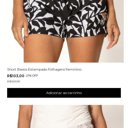
Short Basics Estampado Folhagens Feminino
R$103,00
-
21
%
OFF
R$129,90