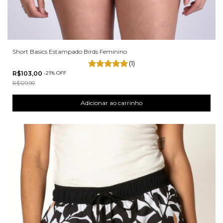
Short Basics Estampado Birds Feminino
(1)
R$103,00
-
21
%
OFF
R$129,90