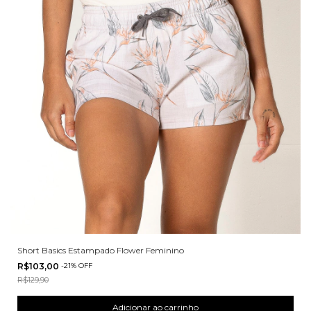
Short Basics Estampado Flower Feminino
R$103,00
-
21
%
OFF
R$129,90