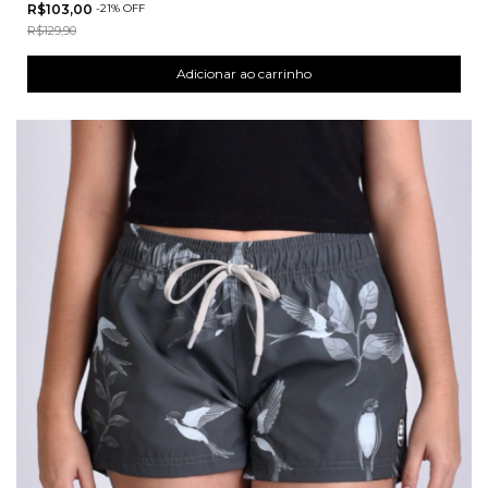
R$103,00
-
21
%
OFF
R$129,90