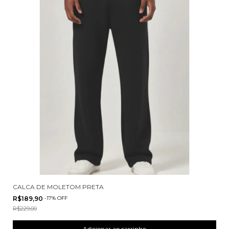
CALCA DE MOLETOM PRETA
R$189,90
-
17
%
OFF
R$229,00