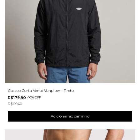
Casaco Corta Vento Vonpiper - Preto
R$179,90
-
10
%
OFF
R$199,00