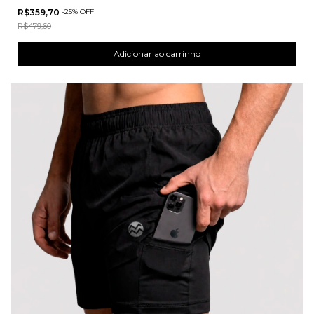
R$359,70
-
25
%
OFF
R$479,60