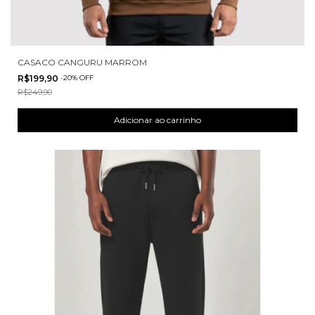
CASACO CANGURU MARROM
R$199,90
-
20
%
OFF
R$249,90