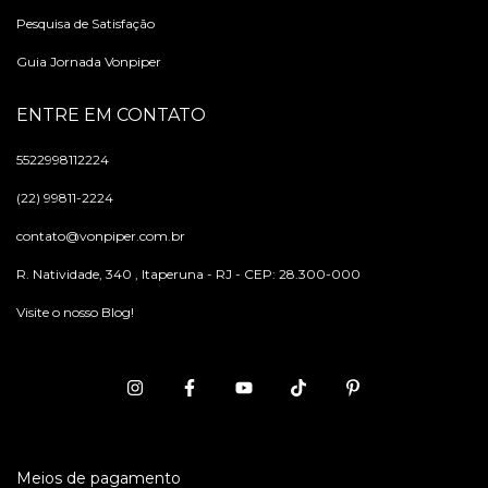
Pesquisa de Satisfação
Guia Jornada Vonpiper
ENTRE EM CONTATO
5522998112224
(22) 99811-2224
contato@vonpiper.com.br
R. Natividade, 340 , Itaperuna - RJ - CEP: 28.300-000
Visite o nosso Blog!
Meios de pagamento